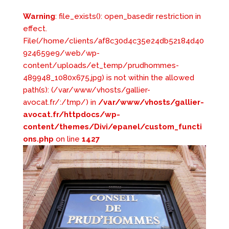
Warning
: file_exists(): open_basedir restriction in
effect.
File(/home/clients/af8c30d4c35e24db52184d40
924659e9/web/wp-
content/uploads/et_temp/prudhommes-
489948_1080x675.jpg) is not within the allowed
path(s): (/var/www/vhosts/gallier-
avocat.fr/:/tmp/) in
/var/www/vhosts/gallier-
avocat.fr/httpdocs/wp-
content/themes/Divi/epanel/custom_functi
ons.php
on line
1427