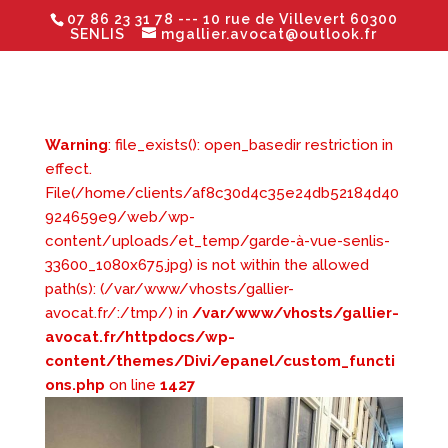
07 86 23 31 78
--- 10 rue de Villevert 60300
SENLIS
mgallier.avocat@outlook.fr
Warning
: file_exists(): open_basedir restriction in
effect.
File(/home/clients/af8c30d4c35e24db52184d40
924659e9/web/wp-
content/uploads/et_temp/garde-à-vue-senlis-
33600_1080x675.jpg) is not within the allowed
path(s): (/var/www/vhosts/gallier-
avocat.fr/:/tmp/) in
/var/www/vhosts/gallier-
avocat.fr/httpdocs/wp-
content/themes/Divi/epanel/custom_functi
ons.php
on line
1427