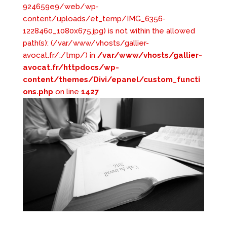
924659e9/web/wp-
content/uploads/et_temp/IMG_6356-
1228460_1080x675.jpg) is not within the allowed
path(s): (/var/www/vhosts/gallier-
avocat.fr/:/tmp/) in
/var/www/vhosts/gallier-
avocat.fr/httpdocs/wp-
content/themes/Divi/epanel/custom_functi
ons.php
on line
1427