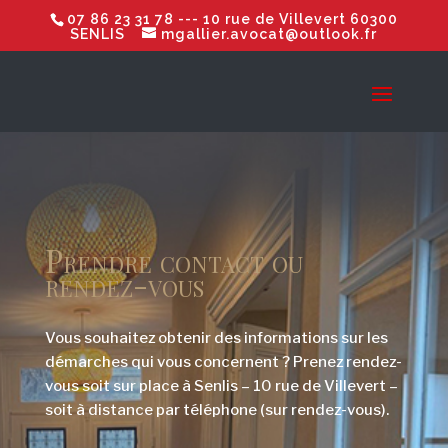
07 86 23 31 78
--- 10 rue de Villevert 60300
SENLIS
mgallier.avocat@outlook.fr
Prendre contact ou
rendez-vous
Vous souhaitez obtenir des informations sur les
démarches qui vous concernent ? Prenez rendez-
vous soit sur place à Senlis – 10 rue de Villevert –
soit à distance par téléphone (sur rendez-vous).