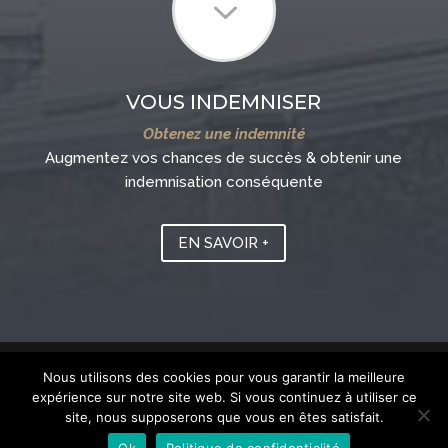
3
VOUS INDEMNISER
Obtenez une indemnité
Augmentez vos chances de succès & obtenir une
indemnisation conséquente
EN SAVOIR +
Nous utilisons des cookies pour vous garantir la meilleure
expérience sur notre site web. Si vous continuez à utiliser ce
@Maxime Gallier - 10 rue de Villevert 60300 SENLIS - 07
site, nous supposerons que vous en êtes satisfait.
86 23 31 78 Conseil de l'Ordre des Avocats |
Mentions
Ok
Politique de confidentialité