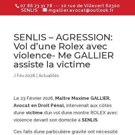
07 86 23 31 78
--- 10 rue de Villevert 60300
SENLIS
mgallier.avocat@outlook.fr
SENLIS – AGRESSION:
Vol d’une Rolex avec
violence- Me GALLIER
assiste la victime
J Fév.2026
|
Actualités
Le 23 Février 2026,
Maître Maxime GALLIER,
Avocat en Droit Pénal,
intervenait aux côtés
d’une
victime
d’un vol d’une montre ROLEX avec
violence devant son domicile à
SENLIS
.
Ces faits d’une particulière gravité ont nécessité