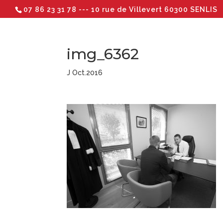
07 86 23 31 78
--- 10 rue de Villevert 60300 SENLIS
img_6362
J Oct.2016