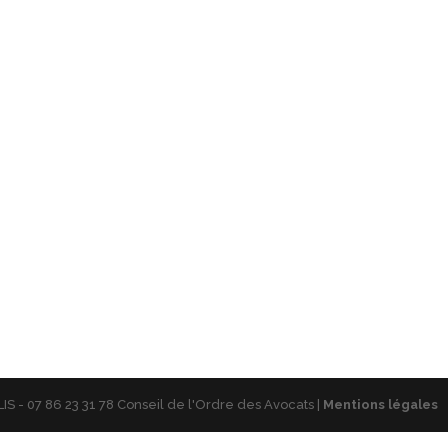
S - 07 86 23 31 78 Conseil de l'Ordre des Avocats |
Mentions légales