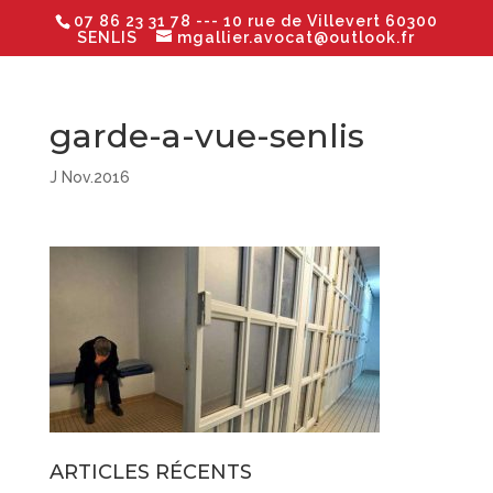
07 86 23 31 78
--- 10 rue de Villevert 60300
SENLIS
mgallier.avocat@outlook.fr
garde-a-vue-senlis
J Nov.2016
ARTICLES RÉCENTS