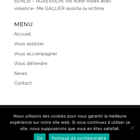
SENLIS – AGRESSION: Vol d’une Rolex avec
violence- Me GALLIER assiste la victime
MENU
Accueil
Vous assister
Vous accompagner
Vous défendre
News
Contact
Nous utilisons des cookies pour vous garantir la meilleure
expérience sur notre site web. Si vous continuez à utiliser ce
@Maxime Gallier - 10 rue de Villevert 60300 SENLIS - 07
site, nous supposerons que vous en êtes satisfait.
86 23 31 78 Conseil de l'Ordre des Avocats |
Mentions
Ok
Politique de confidentialité
légales