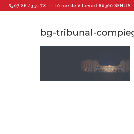
07 86 23 31 78
--- 10 rue de Villevert 60300 SENLIS
bg-tribunal-compie