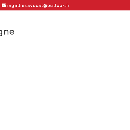
mgallier.avocat@outlook.fr
gne