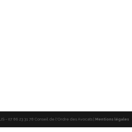
S - 07 86 23 31 78 Conseil de l'Ordre des Avocats |
Mentions légales