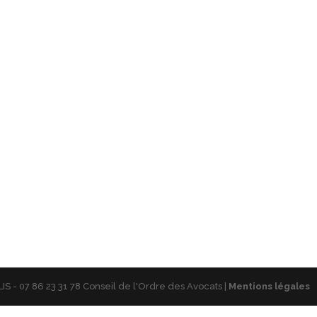
S - 07 86 23 31 78 Conseil de l'Ordre des Avocats |
Mentions légales