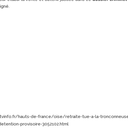
igné.
tvinfo.fr/hauts-de-france/oise/retraite-tue-a-la-tronconneus
etention-provisoire-3052102.html