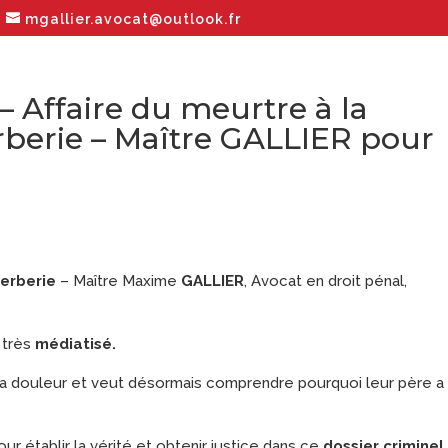
mgallier.avocat@outlook.fr
– Affaire du meurtre à la
berie – Maître GALLIER pour
erberie
– Maître Maxime
GALLIER
, Avocat en droit pénal,
 très
médiatisé.
 la douleur et veut désormais comprendre pourquoi leur père a
ur établir la vérité et obtenir justice dans ce
dossier criminel