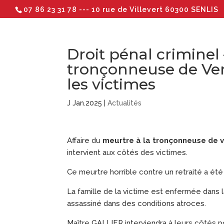
07 86 23 31 78
--- 10 rue de Villevert 60300 SENLIS
Droit pénal criminel 
tronçonneuse de Ver
les victimes
J Jan.2025
|
Actualités
Affaire du
meurtre à la tronçonneuse de v
intervient aux côtés des victimes.
Ce meurtre horrible contre un retraité a été
La famille de la victime est enfermée dans
assassiné dans des conditions atroces.
Maître GALLIER interviendra à leurs côtés po