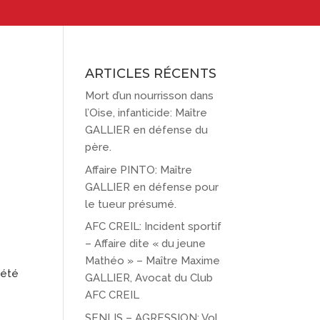
ARTICLES RÉCENTS
Mort d’un nourrisson dans
l’Oise, infanticide: Maître
GALLIER en défense du
père.
Affaire PINTO: Maître
GALLIER en défense pour
le tueur présumé.
AFC CREIL: Incident sportif
– Affaire dite « du jeune
Mathéo » – Maître Maxime
 été
GALLIER, Avocat du Club
AFC CREIL
SENLIS – AGRESSION: Vol