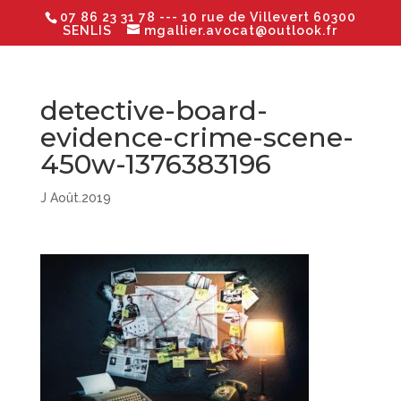
07 86 23 31 78
--- 10 rue de Villevert 60300
SENLIS
mgallier.avocat@outlook.fr
detective-board-
evidence-crime-scene-
450w-1376383196
J Août.2019