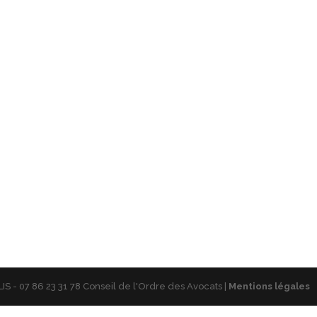
S - 07 86 23 31 78 Conseil de l'Ordre des Avocats |
Mentions légales