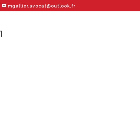
mgallier.avocat@outlook.fr
1