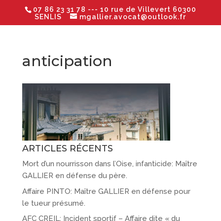
07 86 23 31 78
--- 10 rue de Villevert 60300
SENLIS
mgallier.avocat@outlook.fr
anticipation
ARTICLES RÉCENTS
Mort d’un nourrisson dans l’Oise, infanticide: Maître
GALLIER en défense du père.
Affaire PINTO: Maître GALLIER en défense pour
le tueur présumé.
AFC CREIL: Incident sportif – Affaire dite « du