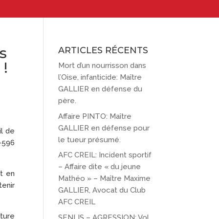
s
ARTICLES RÉCENTS
 !
Mort d’un nourrisson dans
l’Oise, infanticide: Maître
GALLIER en défense du
père.
Affaire PINTO: Maître
GALLIER en défense pour
il de
le tueur présumé.
8-596
AFC CREIL: Incident sportif
– Affaire dite « du jeune
nt en
Mathéo » – Maître Maxime
tenir
GALLIER, Avocat du Club
AFC CREIL
pture
SENLIS – AGRESSION: Vol