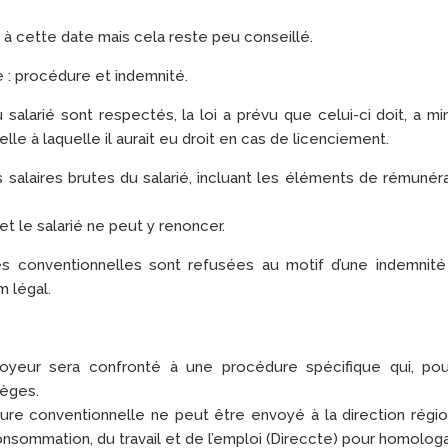
te à cette date mais cela reste peu conseillé.
e : procédure et indemnité.
 salarié sont respectés, la loi a prévu que celui-ci doit, a mi
le à laquelle il aurait eu droit en cas de licenciement.
salaires brutes du salarié, incluant les éléments de rémunér
et le salarié ne peut y renoncer.
res conventionnelles sont refusées au motif d’une indemnité
m légal.
loyeur sera confronté à une procédure spécifique qui, pou
ièges.
pture conventionnelle ne peut être envoyé à la direction régi
onsommation, du travail et de l’emploi (Direccte) pour homolog