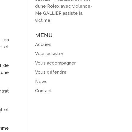
d’une Rolex avec violence-
Me GALLIER assiste la
victime
MENU
, en
Accueil
e et
Vous assister
Vous accompagner
l de
Vous défendre
 une
News
Contact
ntrat
il et
comme