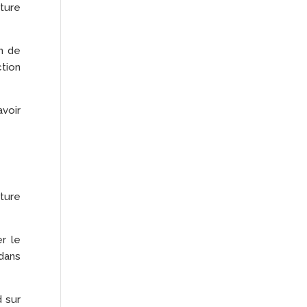
pture
in de
ction
voir
ture
er le
 dans
d sur