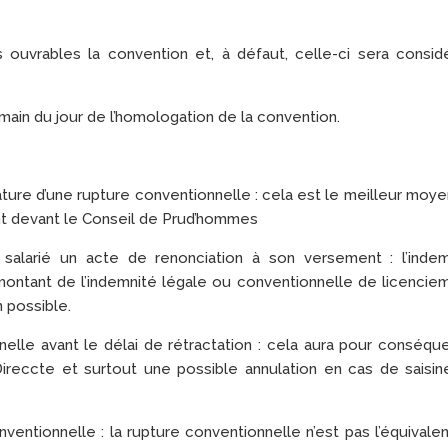
 ouvrables la convention et, à défaut, celle-ci sera consid
main du jour de l’homologation de la convention.
nature d’une rupture conventionnelle : cela est le meilleur moy
t devant le Conseil de Prud’hommes
u salarié un acte de renonciation à son versement : l’indem
 montant de l’indemnité légale ou conventionnelle de licencie
n possible.
nelle avant le délai de rétractation : cela aura pour conséq
 Direccte et surtout une possible annulation en cas de saisi
nventionnelle : la rupture conventionnelle n’est pas l’équivale