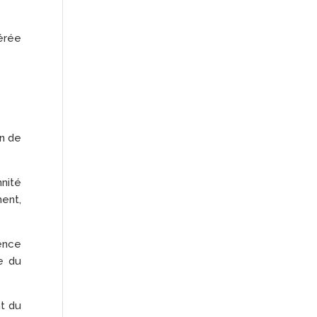
érée
en de
nité
ment,
uence
ne du
nt du