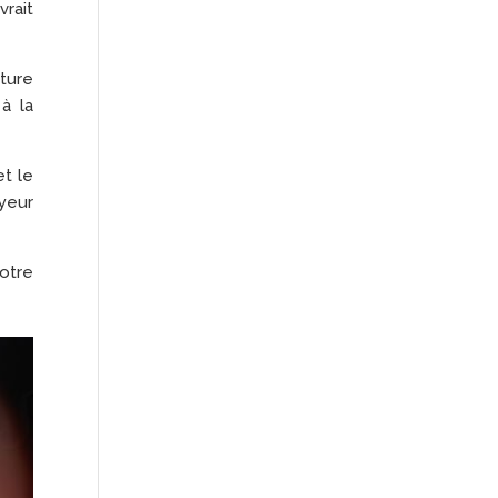
vrait
pture
à la
et le
yeur
otre