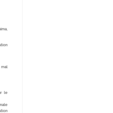
nima,
ation
 mal
r le
onale
ation