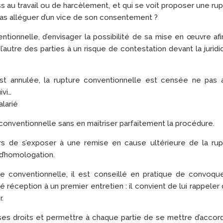
ess au travail ou de harcèlement, et qui se voit proposer une ru
 pas alléguer d’un vice de son consentement ?
ntionnelle, d’envisager la possibilité de sa mise en œuvre af
l’autre des parties à un risque de contestation devant la juridi
st annulée, la rupture conventionnelle est censée ne pas a
ivi…
alarié
 conventionnelle sans en maitriser parfaitement la procédure.
lors de s’exposer à une remise en cause ultérieure de la rup
 d’homologation.
ure conventionnelle, il est conseillé en pratique de convoqu
réception à un premier entretien : il convient de lui rappeler
r.
 ses droits et permettre à chaque partie de se mettre d’accor